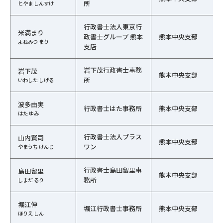
所
とやま しんすけ
行政書士法人東京行
米満まり
政書士グループ 熊本
熊本中央支部
よねみつ まり
支店
岩下茂行政書士事務
岩下茂
熊本中央支部
所
いわした しげる
波多由実
行政書士はた事務所
熊本中央支部
はた ゆみ
行政書士法人プラス
山内賢司
熊本中央支部
ワン
やまうち けんじ
行政書士島田留里事
島田留里
熊本中央支部
務所
しまだ るり
堀江伸
堀江行政書士事務所
熊本中央支部
ほりえ しん