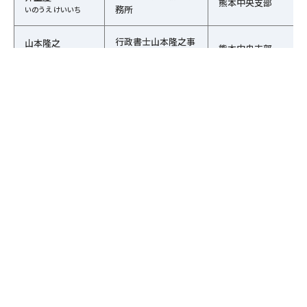
熊本中央支部
務所
いのうえ けいいち
行政書士山本隆之事
山本隆之
熊本中央支部
務所
やまもと たかゆき
合志総合行政書士事
青木雄司
熊本中央支部
務所
あおき ゆうじ
行政書士北里進事務
北里進
熊本中央支部
所
きたざと すすむ
1
2
3
4
5
6
…
35
行政書士吉川栄一事
吉川栄一
熊本中央支部
務所
よしかわ えいいち