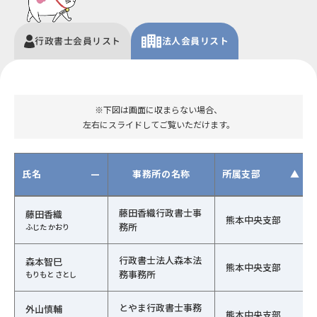
行政書士
会員
リスト
法人
会員リスト
※下図は画面に収まらない場合、
左右にスライドしてご覧いただけます。
氏名
—
事務所の名称
所属支部
▲
行政書士会員の一覧（氏名、事務所の名称、行政書士会、
藤田香織行政書士事
藤田香織
熊本中央支部
務所
ふじた かおり
行政書士法人森本法
森本智巳
熊本中央支部
務事務所
もりもと さとし
とやま行政書士事務
外山慎輔
熊本中央支部