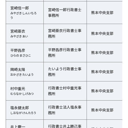
宮崎信一郎
宮崎信一郎行政書士
熊本中央支部
みやざき しんいちろ
事務所
う
宮﨑亜衣行政書士事
宮﨑亜衣
熊本中央支部
務所
みやざき あい
平野昌彦行政書士事
平野昌彦
熊本中央支部
務所
ひらの まさひこ
たいよう行政書士事
岡崎太陽
熊本中央支部
務所
おかざき たいよう
行政書士村中重光事
村中重光
熊本中央支部
務所
むらなか しげみつ
行政書士法人塩永事
塩永健太郎
熊本中央支部
務所
しおなが けんたろう
行政書士井上勝己事
井上慶一