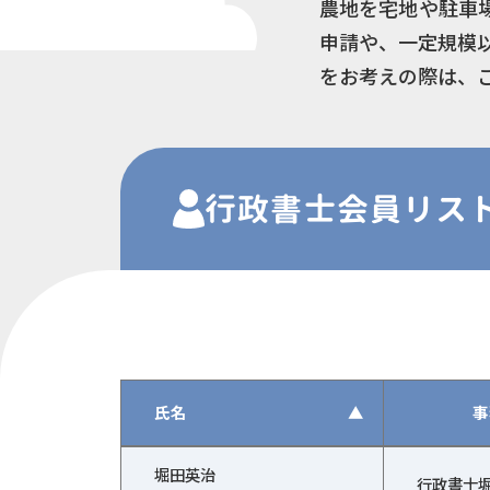
農地を宅地や駐車
申請や、一定規模
をお考えの際は、
行政書士
会員
リス
氏名
▲
事
行政書士会員の一覧（氏名、事務所の名称、行
堀田英治
行政書士