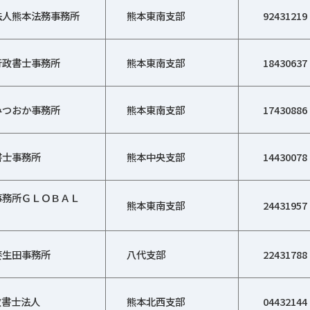
法人熊本法務事務所
熊本東南支部
92431219
行政書士事務所
熊本東南支部
18430637
みつおか事務所
熊本東南支部
17430886
書士事務所
熊本中央支部
14430078
事務所ＧＬＯＢＡＬ
熊本東南支部
24431957
麥生田事務所
八代支部
22431788
政書士法人
熊本北西支部
04432144