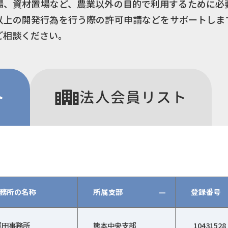
場、資材置場など、農業以外の目的で利用するために必
以上の開発行為を行う際の許可申請などをサポートしま
ご相談ください。
ト
法人
会員リスト
務所の名称
所属支部
—
登録番号
政書士会、登録番号、登録日、特定行政書士、詳細）
堀田事務所
熊本中央支部
10431528