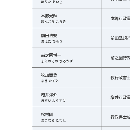
ほりた えいじ
本郷光輝
本郷行政
ほんごう こうき
前田浩規
前田浩規
まえだ ひろき
前之園博一
前之園行
まえのその ひろかず
牧加壽登
牧行政書
まき かずと
増井洋介
増井行政
ますい ようすけ
松村剛
行政書士
まつむら こわし