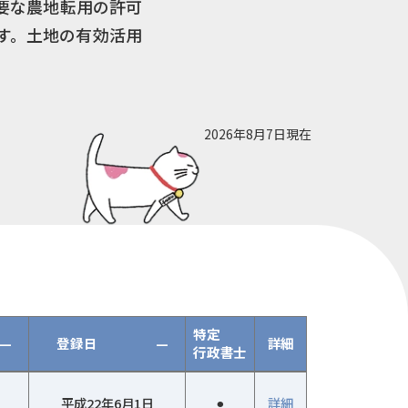
要な農地転用の許可
す。土地の有効活用
2026年8月7日現在
特定
—
登録日
—
詳細
行政書士
平成22年6月1日
⚫︎
詳細