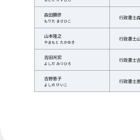
森田勝彦
行政書士
もりた まさひこ
山本隆之
行政書士
やまもと たかゆき
吉田光宏
行政書士
よしだ みつひろ
吉野恵子
行政書士
よしの けいこ