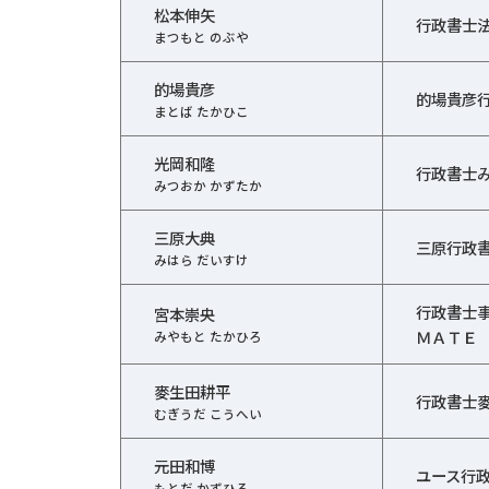
松本伸矢
行政書士
まつもと のぶや
的場貴彦
的場貴彦
まとば たかひこ
光岡和隆
行政書士
みつおか かずたか
三原大典
三原行政
みはら だいすけ
行政書士
宮本崇央
ＭＡＴＥ
みやもと たかひろ
麥生田耕平
行政書士
むぎうだ こうへい
元田和博
ユース行
もとだ かずひろ