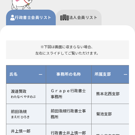
行政書士
会員
リスト
法人
会員リスト
※下図は画面に収まらない場合、
左右にスライドしてご覧いただけます。
氏名
—
事務所の名称
所属支部
—
行政書士会員の一覧（氏名、事務所の名称、行政書士会、
Ｇｒａｐｅ行政書士
渡邉賢政
熊本北西支部
事務所
わたなべ やすのぶ
前田浩規行政書士事
前田浩規
菊池支部
務所
まえだ ひろき
井上慎一郎
行政書士井上慎一郎