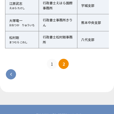
行政書士えはら国際
江原武志
宇城支部
事務所
えはら たけし
行政書士事務所きり
大塚竜一
熊本中央支部
ん
おおつか りゅういち
行政書士松村剛事務
松村剛
八代支部
所
まつむら こわし
1
2