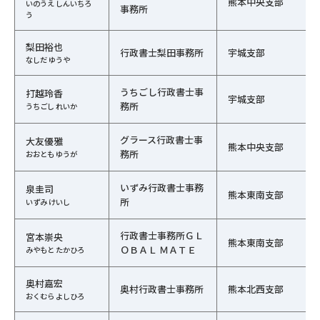
熊本中央支部
いのうえ しんいちろ
事務所
う
梨田裕也
行政書士梨田事務所
宇城支部
なしだ ゆうや
うちごし行政書士事
打越玲香
宇城支部
務所
うちごし れいか
グラース行政書士事
大友優雅
熊本中央支部
務所
おおとも ゆうが
いずみ行政書士事務
泉圭司
熊本東南支部
所
いずみ けいし
行政書士事務所ＧＬ
宮本崇央
熊本東南支部
ＯＢＡＬ ＭＡＴＥ
みやもと たかひろ
奥村嘉宏
奥村行政書士事務所
熊本北西支部
おくむら よしひろ