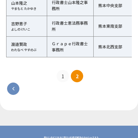
行政書士山本隆之事
山本隆之
熊本中央支部
務所
やまもと たかゆき
行政書士恵法務事務
吉野恵子
熊本東南支部
所
よしの けいこ
Ｇｒａｐｅ行政書士
渡邉賢政
熊本北西支部
事務所
わたなべ やすのぶ
1
2