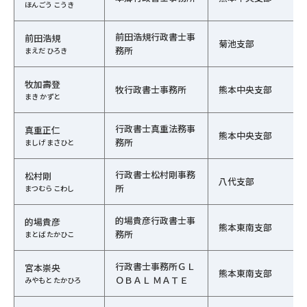
ほんごう こうき
前田浩規行政書士事
前田浩規
菊池支部
務所
まえだ ひろき
牧加壽登
牧行政書士事務所
熊本中央支部
まき かずと
行政書士真重法務事
真重正仁
熊本中央支部
務所
ましげ まさひと
行政書士松村剛事務
松村剛
八代支部
所
まつむら こわし
的場貴彦行政書士事
的場貴彦
熊本東南支部
務所
まとば たかひこ
行政書士事務所ＧＬ
宮本崇央
熊本東南支部
ＯＢＡＬ ＭＡＴＥ
みやもと たかひろ