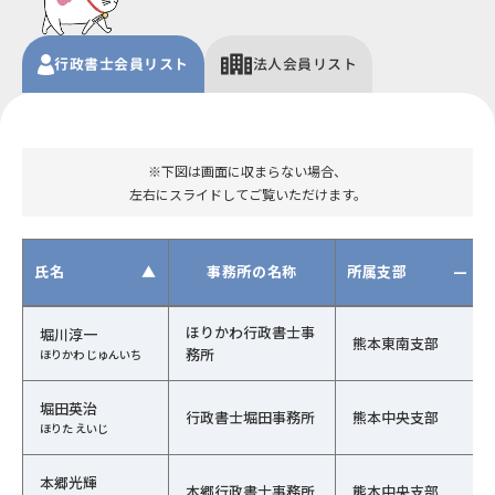
行政書士
会員
リスト
法人
会員リスト
※下図は画面に収まらない場合、
左右にスライドしてご覧いただけます。
氏名
▲
事務所の名称
所属支部
—
行政書士会員の一覧（氏名、事務所の名称、行政書士会、
ほりかわ行政書士事
堀川淳一
熊本東南支部
務所
ほりかわ じゅんいち
堀田英治
行政書士堀田事務所
熊本中央支部
ほりた えいじ
本郷光輝
本郷行政書士事務所
熊本中央支部