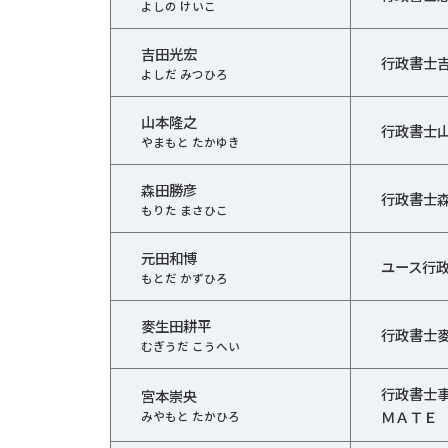
よしの けいこ
吉田光宏
行政書士
よしだ みつひろ
山本隆之
行政書士
やまもと たかゆき
森田勝彦
行政書士
もりた まさひこ
元田和博
ユース行
もとだ かずひろ
麥生田耕平
行政書士
むぎうだ こうへい
行政書士
宮本崇央
ＭＡＴＥ
みやもと たかひろ