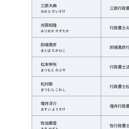
三原大典
三原行政
みはら だいすけ
光岡和隆
行政書士
みつおか かずたか
的場貴彦
的場貴彦
まとば たかひこ
松本伸矢
行政書士
まつもと のぶや
松村剛
行政書士
まつむら こわし
増井洋介
増井行政
ますい ようすけ
牧加壽登
牧行政書
まき かずと