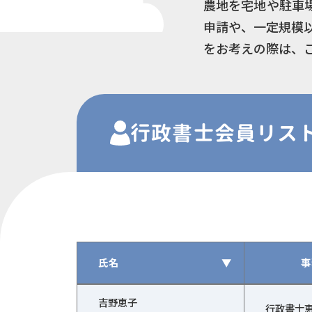
農地を宅地や駐車
申請や、一定規模
をお考えの際は、
行政書士
会員
リス
氏名
▼
事
行政書士会員の一覧（氏名、事務所の名称、行
吉野恵子
行政書士