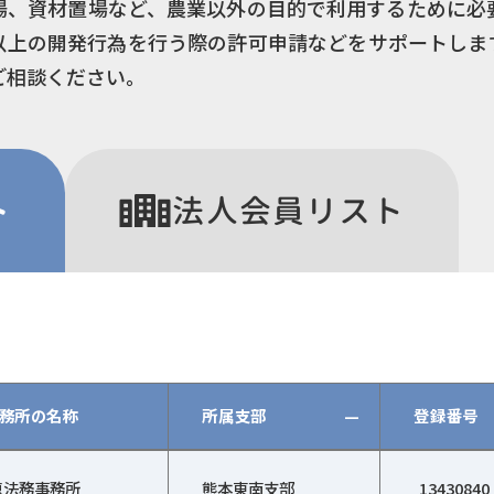
場、資材置場など、農業以外の目的で利用するために必
以上の開発行為を行う際の許可申請などをサポートしま
ご相談ください。
ト
法人
会員リスト
務所の名称
所属支部
—
登録番号
政書士会、登録番号、登録日、特定行政書士、詳細）
恵法務事務所
熊本東南支部
13430840