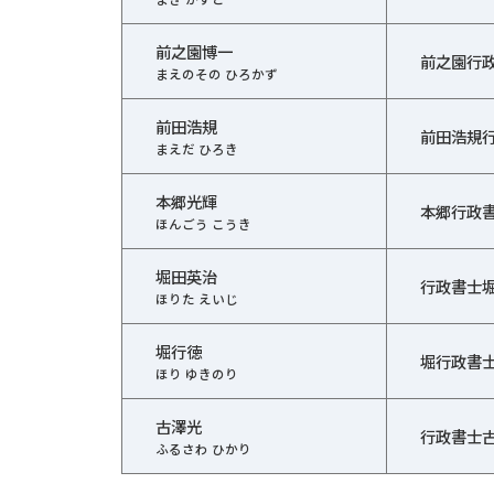
前之園博一
前之園行
まえのその ひろかず
前田浩規
前田浩規
まえだ ひろき
本郷光輝
本郷行政
ほんごう こうき
堀田英治
行政書士
ほりた えいじ
堀行徳
堀行政書
ほり ゆきのり
古澤光
行政書士
ふるさわ ひかり