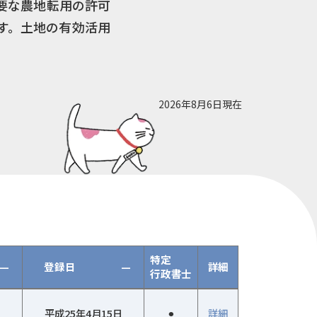
要な農地転用の許可
す。土地の有効活用
2026年8月6日現在
特定
—
登録日
—
詳細
行政書士
平成25年4月15日
⚫︎
詳細