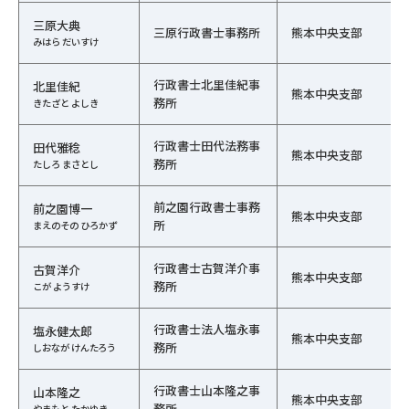
三原大典
三原行政書士事務所
熊本中央支部
みはら だいすけ
行政書士北里佳紀事
北里佳紀
熊本中央支部
務所
きたざと よしき
行政書士田代法務事
田代雅稔
熊本中央支部
務所
たしろ まさとし
前之園行政書士事務
前之園博一
熊本中央支部
所
まえのその ひろかず
行政書士古賀洋介事
古賀洋介
熊本中央支部
務所
こが ようすけ
行政書士法人塩永事
塩永健太郎
熊本中央支部
務所
しおなが けんたろう
行政書士山本隆之事
山本隆之
熊本中央支部
務所
やまもと たかゆき