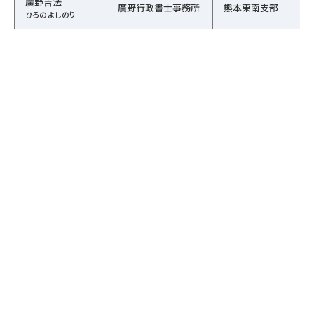
廣野吉法
廣野行政書士事務所
熊本東南支部
ひろの よしのり
相続行政書士倉田事
倉田千代喜
熊本東南支部
務所
くらた ちよき
行政書士みつおか事
光岡和隆
熊本東南支部
務所
みつおか かずたか
1
2
3
的場貴彦行政書士事
的場貴彦
熊本東南支部
務所
まとば たかひこ