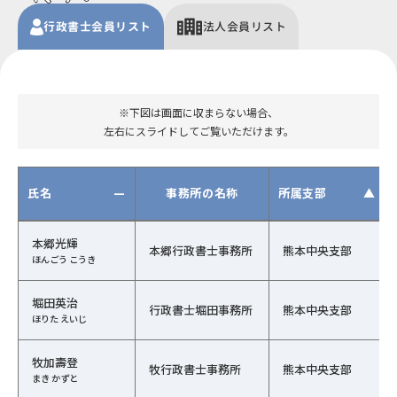
行政書士
会員
リスト
法人
会員リスト
※下図は画面に収まらない場合、
左右にスライドしてご覧いただけます。
氏名
—
事務所の名称
所属支部
▲
行政書士会員の一覧（氏名、事務所の名称、行政書士会、
本郷光輝
本郷行政書士事務所
熊本中央支部
ほんごう こうき
堀田英治
行政書士堀田事務所
熊本中央支部
ほりた えいじ
牧加壽登
牧行政書士事務所
熊本中央支部
まき かずと