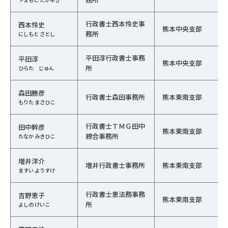
行政書士西本怜史事
西本怜史
熊本中央支部
務所
にしもと さとし
平田淳行政書士事務
平田淳
熊本中央支部
所
ひらた じゅん
森田勝彦
行政書士森田事務所
熊本東南支部
もりた まさひこ
行政書士ＴＭＧ田中
田中幹彦
熊本東南支部
綜合事務所
たなか みきひこ
増井洋介
増井行政書士事務所
熊本東南支部
ますい ようすけ
行政書士恵法務事務
吉野恵子
熊本東南支部
所
よしの けいこ