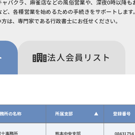
キャバクラ、麻雀店などの風俗営業や、深夜0時以降も
など、各種営業を始めるための手続きをサポートします
い方は、専門家である行政書士にお任せください。
ト
法人
会員リスト
務所の名称
所属支部
▲
登録番号
政書士会、登録番号、登録日、特定行政書士、詳細）
書士事務所
熊本中央支部
08431754