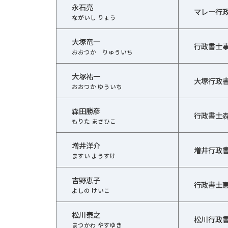
永石亮
マレー行
ながいし りょう
大塚竜一
行政書士
おおつか りゅういち
大塚祐一
大塚行政
おおつか ゆういち
森田勝彦
行政書士
もりた まさひこ
増井洋介
増井行政
ますい ようすけ
吉野恵子
行政書士
よしの けいこ
松川泰之
松川行政
まつかわ やすゆき