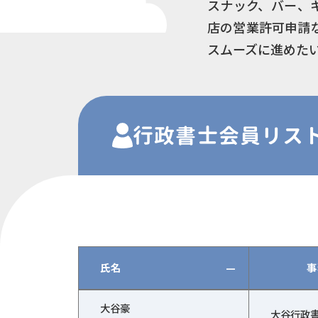
スナック、バー、
店の営業許可申請
スムーズに進めた
行政書士
会員
リス
氏名
—
事
行政書士会員の一覧（氏名、事務所の名称、行
大谷豪
大谷行政