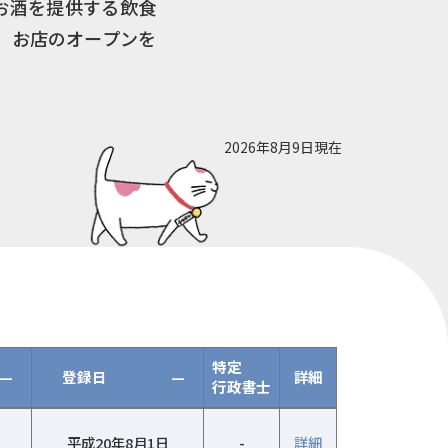
お酒を提供する飲食
。お店のオープンを
2026年8月9日現在
特定
—
登録日
—
詳細
行政書士
平成20年8月1日
-
詳細