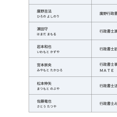
廣野吉法
廣野行政
ひろの よしのり
濵田守
行政書士
はまだ まもる
岩本和也
行政書士
いわもと かずや
行政書士
宮本崇央
ＭＡＴＥ
みやもと たかひろ
松本伸矢
行政書士
まつもと のぶや
佐藤竜也
行政書士
さとう たつや