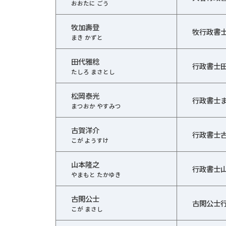
おおたに ごう
牧加壽登
牧行政書
まき かずと
田代雅稔
行政書士
たしろ まさとし
松岡泰光
行政書士
まつおか やすみつ
古賀洋介
行政書士
こが ようすけ
山本隆之
行政書士
やまもと たかゆき
古閑公士
古閑公士
こが まさし