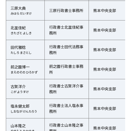
三原大典
三原行政書士事務所
熊本中央支部
みはら だいすけ
行政書士北里佳紀事
北里佳紀
熊本中央支部
務所
きたざと よしき
行政書士田代法務事
田代雅稔
熊本中央支部
務所
たしろ まさとし
前之園行政書士事務
前之園博一
熊本中央支部
所
まえのその ひろかず
行政書士古賀洋介事
古賀洋介
熊本中央支部
務所
こが ようすけ
行政書士法人塩永事
塩永健太郎
熊本中央支部
務所
しおなが けんたろう
行政書士山本隆之事
山本隆之
熊本中央支部
務所
やまもと たかゆき