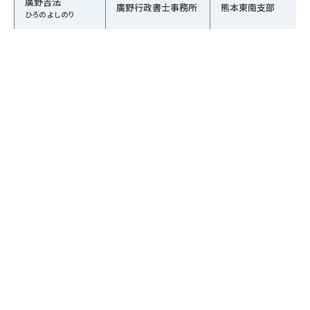
廣野吉法
廣野行政書士事務所
熊本東南支部
ひろの よしのり
相続行政書士倉田事
倉田千代喜
熊本東南支部
務所
くらた ちよき
行政書士みつおか事
光岡和隆
熊本東南支部
務所
みつおか かずたか
1
2
3
的場貴彦行政書士事
的場貴彦
熊本東南支部
務所
まとば たかひこ