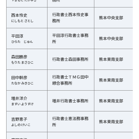
行政書士西本怜史事
西本怜史
熊本中央支部
務所
にしもと さとし
平田淳行政書士事務
平田淳
熊本中央支部
所
ひらた じゅん
森田勝彦
行政書士森田事務所
熊本東南支部
もりた まさひこ
行政書士ＴＭＧ田中
田中幹彦
熊本東南支部
綜合事務所
たなか みきひこ
増井洋介
増井行政書士事務所
熊本東南支部
ますい ようすけ
行政書士恵法務事務
吉野恵子
熊本東南支部
所
よしの けいこ