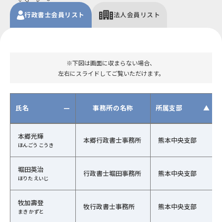
行政書士
会員
リスト
法人
会員リスト
※下図は画面に収まらない場合、
左右にスライドしてご覧いただけます。
氏名
—
事務所の名称
所属支部
▲
行政書士会員の一覧（氏名、事務所の名称、行政書士会、
本郷光輝
本郷行政書士事務所
熊本中央支部
ほんごう こうき
堀田英治
行政書士堀田事務所
熊本中央支部
ほりた えいじ
牧加壽登
牧行政書士事務所
熊本中央支部
まき かずと