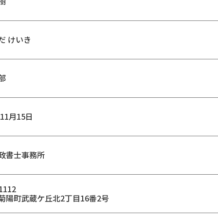
樹
だ けいき
部
年11月15日
政書士事務所
1112
菊陽町武蔵ケ丘北2丁目16番2号