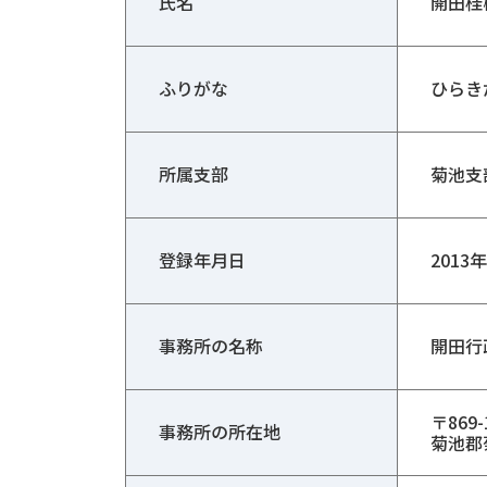
氏名
開田桂
ふりがな
ひらき
所属支部
菊池支
登録年月日
2013
事務所の名称
開田行
〒869-
事務所の所在地
菊池郡