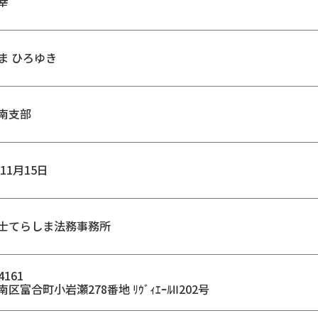
幸
ま ひろゆき
南支部
年11月15日
士てらしま法務事務所
4161
区富合町小岩瀬278番地 ﾘｳﾞｨｴｰﾙⅡ202号