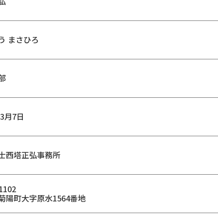
弘
う まさひろ
部
年3月7日
士西塔正弘事務所
1102
菊陽町大字原水1564番地