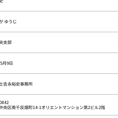
史
が ゆうじ
央支部
年5月9日
士吉永裕史事務所
0842
中央区南千反畑町14-1オリエントマンション第2ビル2階