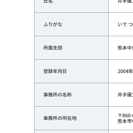
氏名
井手庸
ふりがな
いで 
所属支部
熊本中
登録年月日
2004
事務所の名称
井手庸
〒860-
事務所の所在地
熊本市