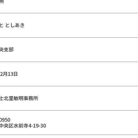
明
と としあき
央支部
年2月13日
士北里敏明事務所
0950
央区水前寺4-19-30