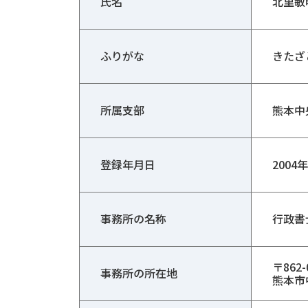
氏名
北里敏
ふりがな
きたざ
所属支部
熊本中
登録年月日
2004
事務所の名称
行政書
〒862-
事務所の所在地
熊本市中